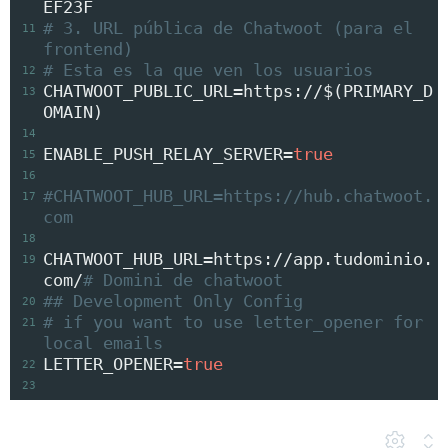
EF23F
# 3. URL pública de Chatwoot (para el 
11
frontend)
# Esta es la que ven los usuarios
12
CHATWOOT_PUBLIC_URL
=
https://
$(PRIMARY_D
13
OMAIN)
14
ENABLE_PUSH_RELAY_SERVER
=
true
15
16
#CHATWOOT_HUB_URL=https://hub.chatwoot.
17
com
18
CHATWOOT_HUB_URL
=
https://app.tudominio.
19
com/
# Domini de chatwoot
## Development Only Config
20
# if you want to use letter_opener for 
21
local emails
LETTER_OPENER
=
true
22
23