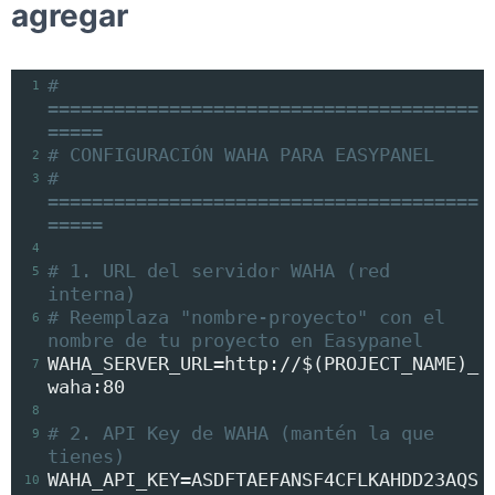
agregar
# 
1
=======================================
=====
# CONFIGURACIÓN WAHA PARA EASYPANEL
2
# 
3
=======================================
=====
4
# 1. URL del servidor WAHA (red 
5
interna)
# Reemplaza "nombre-proyecto" con el 
6
nombre de tu proyecto en Easypanel
WAHA_SERVER_URL
=
http://
$(PROJECT_NAME)
_
7
waha:80
8
# 2. API Key de WAHA (mantén la que 
9
tienes)
WAHA_API_KEY
=
ASDFTAEFANSF4CFLKAHDD23AQS
10